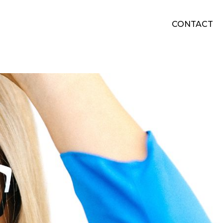
CONTACT