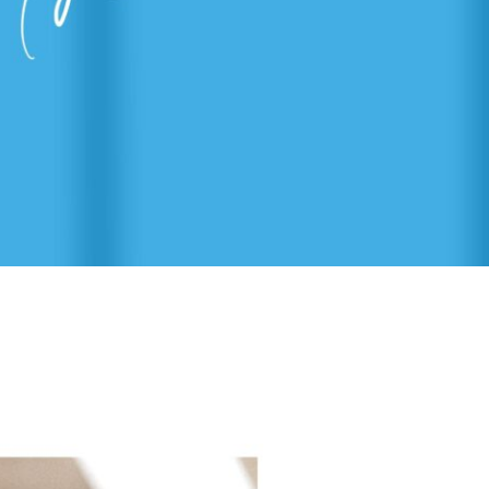
heid aan spellen. Eén zo'n platform is
ladbrokes
ersvoorkeuren. Van traditionele tafelspellen tot
 uit te spelen, in combinatie met verleidelijke